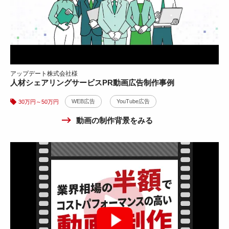
アップデート株式会社様
人材シェアリングサービスPR動画広告制作事例
システム開発会社テレビCM事例
WEB広告
YouTube広告
30万円～50万円
WEB広告
テレビCM
YouTube広告
30万円～50万円
動画の制作背景をみる
イターナル歯科クリニック様
歯科医院サイネージ用動画制作
10万円～30万円
WEB広告
YouTube広告
X広告
Instagram広告
動画の制作背景をみる