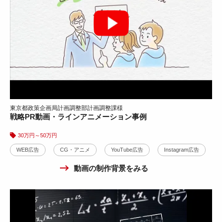
東京都政策企画局計画調整部計画調整課様
戦略PR動画・ラインアニメーション事例
30万円～50万円
東京都政策企画局様
WEB広告
CG・アニメ
YouTube広告
Instagram広告
未来の東京プロモーション動画広告制作事例
株式会社キャリア様
動画の制作背景をみる
キャリアアップ支援事業サービス動画広告事例
30万円～50万円
WEB広告
テレビCM
YouTube広告
X広告
WEB広告
YouTube広告
10万円～30万円
Instagram広告
動画の制作背景をみる