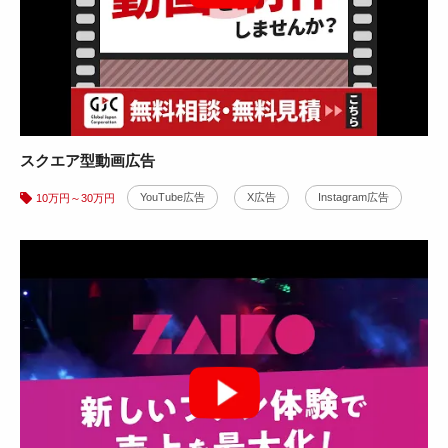
株式会社たらみ様
スクエア型動画広告
ゼリー紹介動画制作事例
YouTube広告
X広告
Instagram広告
10万円～30万円
商品・製品紹介
動画撮影
30万円～50万円
動画の制作背景をみる
養父市様
テロップモーション動画広告事例
WEB広告
YouTube広告
10万円～30万円
動画の制作背景をみる