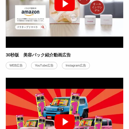
サービス紹介
WEB広告
テレビCM
CG・アニメ
動画の制作背景をみる
30秒版 美容パック紹介動画広告
WEB広告
YouTube広告
Instagram広告
株式会社アーデントスタッフ様
人材サービス紹介動画広告事例