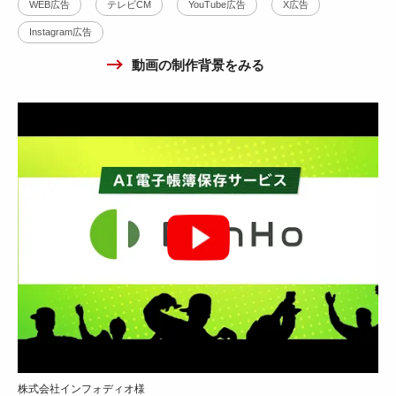
WEB広告
テレビCM
YouTube広告
X広告
①求人サービス動画広告・オリジナルソング制作 ver1
Instagram広告
30万円～50万円
動画の制作背景をみる
サービス紹介
WEB広告
テレビCM
CG・アニメ
楽曲制作
YouTube広告
X広告
Instagram広告
動画の制作背景をみる
お菓子紹介動画広告②
10万円～30万円
WEB広告
YouTube広告
X広告
Instagram広告
株式会社インフォディオ様