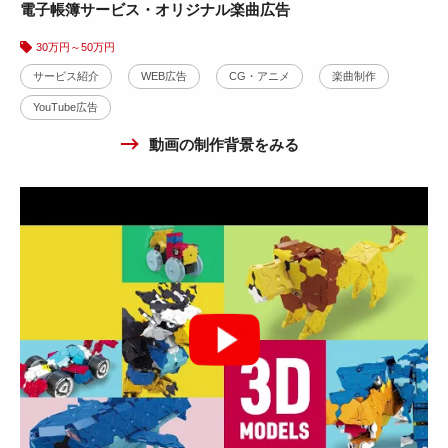
動画の制作背景をみる
電子帳簿サービス・オリジナル楽曲広告
30万円～50万円
②求人サービス動画広告・オリジナルソング制作 ver2
サービス紹介
WEB広告
CG・アニメ
楽曲制作
YouTube広告
30万円～50万円
動画の制作背景をみる
サービス紹介
WEB広告
テレビCM
CG・アニメ
楽曲制作
YouTube広告
X広告
Instagram広告
カーリース紹介動画広告制作事例
WEB広告
楽曲制作
YouTube広告
10万円～30万円