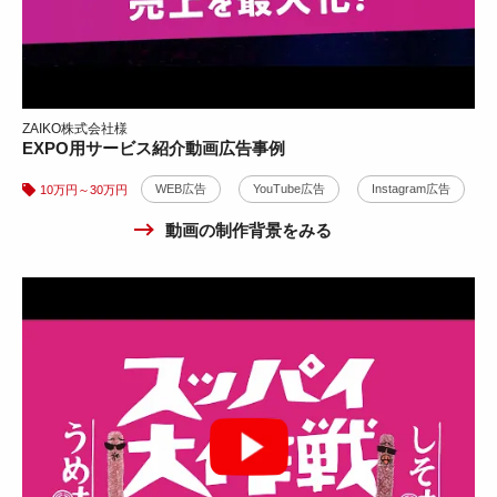
ZAIKO株式会社様
EXPO用サービス紹介動画広告事例
衣なり様
WEB広告
YouTube広告
Instagram広告
10万円～30万円
テレビCM・動画広告事例
動画の制作背景をみる
WEB広告
テレビCM
CG・アニメ
30万円～50万円
動画の制作背景をみる
バンパー6秒動画広告事例
10万円～30万円
WEB広告
YouTube広告
X広告
Instagram広告