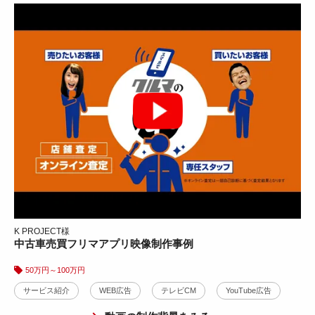
サービス紹介
WEB広告
CG・アニメ
楽曲制作
YouTube広告
動画の制作背景をみる
ZAIKO株式会社様
EXPO用サービス紹介動画広告事例
K PROJECT様
中古車売買フリマアプリ映像制作事例
WEB広告
YouTube広告
Instagram広告
10万円～30万円
50万円～100万円
動画の制作背景をみる
サービス紹介
WEB広告
テレビCM
YouTube広告
アップデート株式会社様