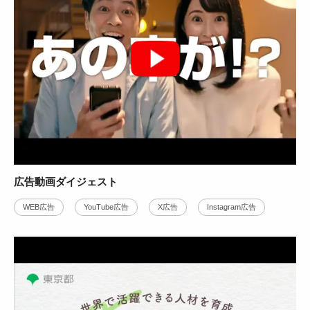
ヨシリツ株式会社様
東京都政策企画局計画調整部計画調整課様
K PROJECT様
株式会社エス・ビルドシステム様
広告動画ダイジェスト
知育ブロック紹介動画広告事例
戦略PR動画・ラインアニメーション事例
中古車売買フリマアプリ映像制作事例
積算システムサービス紹介３DCG
WEB広告
YouTube広告
X広告
Instagram広告
10万円～30万円
30万円～50万円
50万円～100万円
100万円～
商品・製品紹介
WEB広告
サービス紹介
サービス紹介
CG・アニメ
WEB広告
WEB広告
WEB広告
YouTube広告
テレビCM
100万円以上
CG・アニメ
YouTube広告
Instagram広告
CG・アニメ
YouTube広告
3DCG・3Dホログラム
Instagram広告
YouTube広告
Instagram広告
動画の制作背景をみる
動画の制作背景をみる
動画の制作背景をみる
動画の制作背景をみる