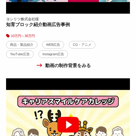
ヨシリツ株式会社様
知育ブロック紹介動画広告事例
株式会社ミルキーウェイ様
シャワーヘッドカラー紹介３DCG事例
10万円～30万円
商品・製品紹介
WEB広告
CG・アニメ
30万円～50万円
YouTube広告
商品・製品紹介
Instagram広告
WEB広告
CG・アニメ
3DCG・3Dホログラム
YouTube広告
Instagram広告
動画の制作背景をみる
動画の制作背景をみる
ゴルフ場予約サービス動画広告
WEB広告
YouTube広告
10万円～30万円