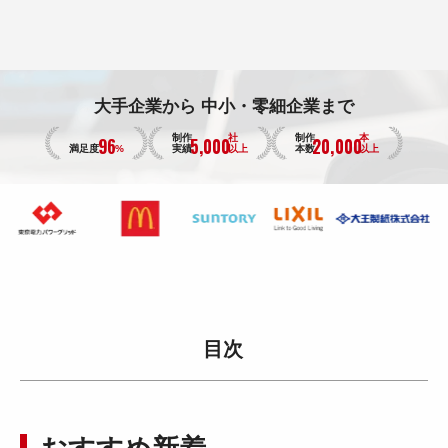
大手企業から
中小・零細企業まで
96
5,000
20,000
制作
社
制作
本
満足度
%
実績
以上
本数
以上
目次