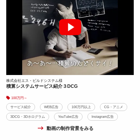
動画の制作背景をみる
株式会社エス・ビルドシステム様
積算システムサービス紹介３DCG
100万円～
スクエア型動画広告
サービス紹介
WEB広告
100万円以上
CG・アニメ
株式会社インフォディオ様
3DCG・3Dホログラム
YouTube広告
Instagram広告
YouTube広告
X広告
Instagram広告
10万円～30万円
電子帳簿サービス・オリジナル楽曲広告
動画の制作背景をみる
30万円～50万円