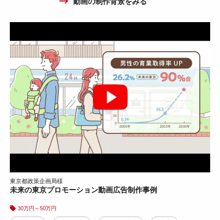
動画の制作背景をみる
人材シェアリングサービスPR動画広告制作事例
WEB広告
YouTube広告
30万円～50万円
動画の制作背景をみる
お菓子紹介動画広告①
10万円～30万円
東京都政策企画局様
WEB広告
YouTube広告
X広告
Instagram広告
未来の東京プロモーション動画広告制作事例
動画の制作背景をみる
30万円～50万円
株式会社ツナググループ・イノベーションズ様