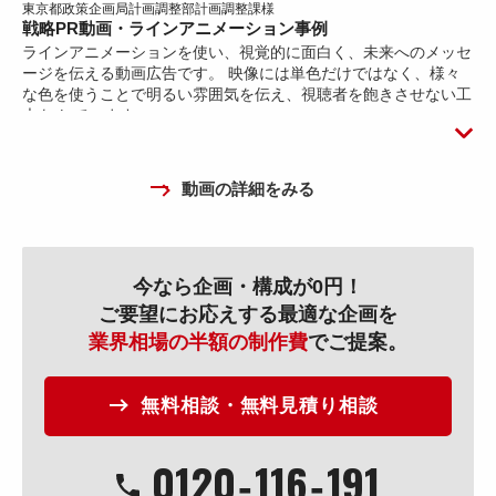
東京都政策企画局計画調整部計画調整課様
戦略PR動画・ラインアニメーション事例
ラインアニメーションを使い、視覚的に面白く、未来へのメッセ
ージを伝える動画広告です。 映像には単色だけではなく、様々
な色を使うことで明るい雰囲気を伝え、視聴者を飽きさせない工
夫を しています。
動画の詳細をみる
今なら企画・構成が0円！
ご要望にお応えする最適な企画を
業界相場の半額の制作費
でご提案。
無料相談・無料見積り相談
0120
‐
116
‐
191