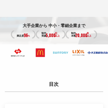
大手企業から
中小・零細企業まで
96
5,000
20,000
制作
社
制作
本
満足度
%
実績
以上
本数
以上
目次