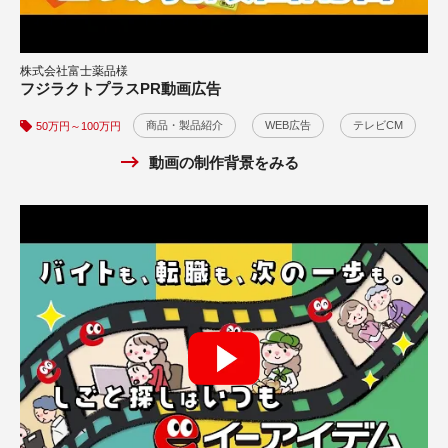
株式会社インフォディオ様
電子帳簿サービス・オリジナル楽曲広告
株式会社富士薬品様
フジラクトプラスPR動画広告
30万円～50万円
サービス紹介
WEB広告
CG・アニメ
YouTube広告
商品・製品紹介
WEB広告
テレビCM
50万円～100万円
動画の制作背景をみる
動画の制作背景をみる