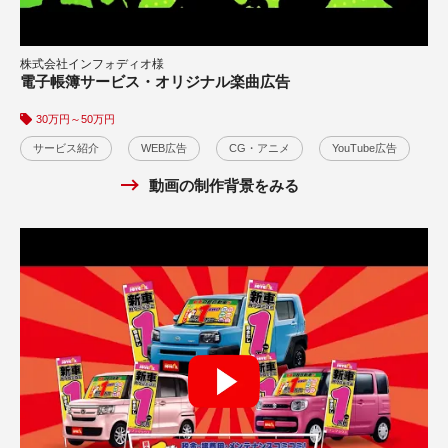
株式会社インフォディオ様
電子帳簿サービス・オリジナル楽曲広告
30万円～50万円
②求人サービス動画広告・オリジナルソング制作 ver2
サービス紹介
WEB広告
CG・アニメ
YouTube広告
30万円～50万円
動画の制作背景をみる
サービス紹介
WEB広告
テレビCM
CG・アニメ
YouTube広告
Facebook広告
X広告
Instagram広告