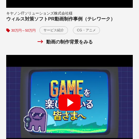
サービス紹介
50万円～100万円
キヤノンITソリューションズ株式会社様
キヤノンITソリューションズ株式会社様
動画の制作背景をみる
ウィルス対策ソフトPR動画制作事例（テレワーク）
ウィルス対策ソフトPR動画制作事例（ゲーミングユーザ
ー）
サービス紹介
CG・アニメ
30万円～50万円
サービス紹介
CG・アニメ
30万円～50万円
動画の制作背景をみる
動画の制作背景をみる
Agasa Global Foundation様
民間救急サービス紹介・オリジナル楽曲