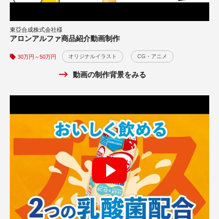
東亞合成株式会社様
株式会社アイデム様
アロンアルファ商品紹介動画制作
求人サイト「イーアイデム」PR動画（連呼型認知広告）
オリジナルイラスト
サービス紹介
WEB広告
CG・アニメ
CG・アニメ
30万円～50万円
30万円～50万円
動画の制作背景をみる