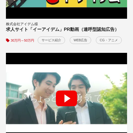
オリジナル楽曲動画広告制作事例
株式会社アイデム様
求人サイト「イーアイデム」PR動画（連呼型認知広告）
30万円～50万円
サービス紹介
WEB広告
CG・アニメ
30万円～50万円
WEB広告
テレビCM
CG・アニメ
Instagram広告