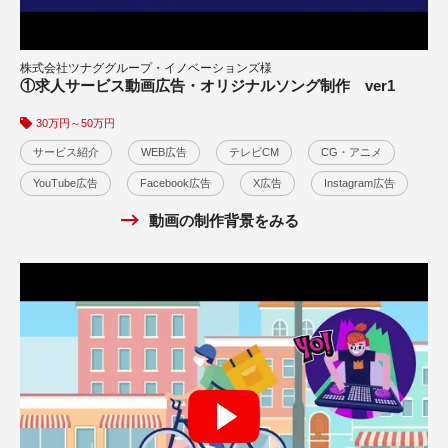
株式会社ツナググループ・イノベーションズ様
①求人サービス動画広告・オリジナルソング制作 ver1
30万円～50万円
共同流通株式会社様
サービス紹介
WEB広告
テレビCM
CG・アニメ
貸倉庫サービス・オリジナル楽曲動画①
YouTube広告
Facebook広告
X広告
Instagram広告
WEB広告
YouTube広告
30万円～50万円
動画の制作背景をみる
動画の制作背景をみる