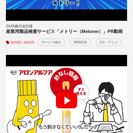
会社・学校・店舗紹介
動画撮影
50万円～100万円
東亞合成株式会社様
アロンアルファ商品紹介動画制作
ZAZA株式会社様
産業用製品検索サービス「メトリー（Metoree）」PR動画
オリジナルイラスト
CG・アニメ
30万円～50万円
動画の制作背景をみる
サービス紹介
WEB広告
CG・アニメ
30万円～50万円