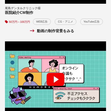
商品・製品紹介
WEB広告
テレビCM
50万円～100万円
尾島デンタルクリニック様
キヤノンITソリューションズ株式会社様
動画の制作背景をみる
医院紹介CM制作
ウィルス対策ソフトPR動画制作事例（テレワーク）
サービス紹介
WEB広告
CG・アニメ
CG・アニメ
YouTube広告
50万円～100万円
30万円～50万円
動画の制作背景をみる
動画の制作背景をみる
福岡県赤十字血液センター様
献血啓発動画制作事例