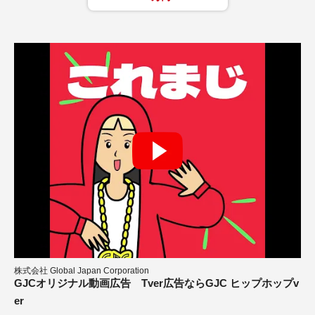
株式会社 Global Japan Corporation
株式会社 Global Japan Corporation
尾島デンタルクリニック様
カーリース紹介動画広告制作事例
GJCオリジナル動画広告 Tver広告ならGJC ヒップホップv
GJCオリジナル動画広告 Tver広告ならGJC ヒップホップv
医院紹介CM制作
er
er
WEB広告
YouTube広告
Facebook広告
10万円～30万円
WEB広告
CG・アニメ
YouTube広告
50万円～100万円