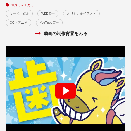
30万円～50万円
30万円～50万円
動画の制作背景をみる
サービス紹介
サービス紹介
WEB広告
WEB広告
オリジナルイラスト
オリジナルイラスト
CG・アニメ
CG・アニメ
YouTube広告
YouTube広告
動画の制作背景をみる
動画の制作背景をみる
オリジナルソング動画広告事例
WEB広告
10万円～30万円
株式会社富士薬品様
フジラクトプラスPR動画広告