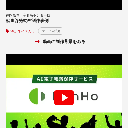
福岡県赤十字血液センター様
株式会社ツナググループ・イノベーションズ様
献血啓発動画制作事例
①求人サービス動画広告・オリジナルソング制作 ver1
サービス紹介
50万円～100万円
30万円～50万円
動画の制作背景をみる
サービス紹介
WEB広告
テレビCM
CG・アニメ
YouTube広告
Facebook広告
X広告
Instagram広告
動画の制作背景をみる