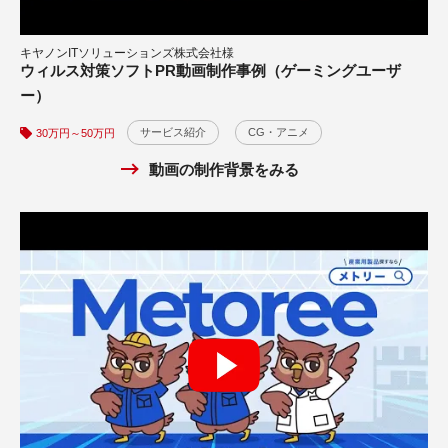
サービス紹介
テレビCM
YouTube広告
50万円～100万円
キヤノンITソリューションズ株式会社様
動画の制作背景をみる
ウィルス対策ソフトPR動画制作事例（ゲーミングユーザ
ZAZA株式会社様
ー）
産業用製品検索サービス「メトリー（Metoree）」PR動画
サービス紹介
サービス紹介
CG・アニメ
WEB広告
CG・アニメ
30万円～50万円
30万円～50万円
動画の制作背景をみる
社歌制作事例