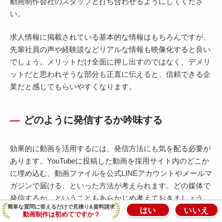
動画制作会社のスタッフと打ち合わせるようにしてくださ
い。
求人情報に掲載されている基本的な情報はもちろんですが、
先輩社員の声や経験談などリアルな情報も映像化すると良い
でしょう。メリットだけ全面に押し出すのではなく、デメリ
ットだと思われそうな部分も正直に伝えると、信頼できる企
業だと感じてもらいやすくなります。
どのように発信するか吟味する
効果的に動画を活用するには、発信方法にも気を配る必要が
あります。YouTubeに投稿した動画を採用サイト内のどこか
に埋め込む、動画ファイルを公式LINEアカウントやメールマ
ガジンで届ける、といった方法が考えられます。どの媒体で
発信するか、ということもあらかじめ考えておきましょう。
簡単な質問に答えるだけで見積り&資料請求
はい
いいえ
動画制作は初めてですか？
発信する媒体により、動画の尺や容量が変わってくるためで