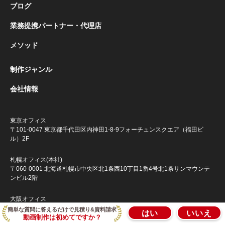
ブログ
業務提携パートナー・代理店
メソッド
制作ジャンル
会社情報
東京オフィス
〒101-0047 東京都千代田区内神田1-8-9
フォーチュンスクエア（福田ビ
ル）2F
札幌オフィス(本社)
〒060-0001 北海道札幌市中央区北1条西10丁目1番4号
北1条サンマウンテ
ンビル2階
大阪オフィス
〒564-0052 大阪府吹田市広芝町１０−８ 董友ビル2階
簡単な質問に答えるだけで見積り&資料請求
はい
いいえ
動画制作は初めてですか？