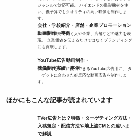
ジャンルで対応可能。 ハイエンドの撮影機材を使
い、低予算でもクオリティの高い映像を制作しま
す。
会社・学校紹介・店舗・企業プロモーション
動画制作・事例
映画用の機材で働く人や企業、店舗などの魅力を表
現。 企業価値を伝えるだけではなくブランディング
にも貢献します。
YouTube広告動画制作・
映像制作実績・事例
低価格でも大量に配信できるYouTube広告用に、 タ
ーゲットに合わせた好反応な動画広告を制作しま
す。
ほかにもこんな記事が読まれています
TVer広告とは？特徴・ターゲティング方法・
入稿規定・配信方法や地上波CMとの違いま
で解説