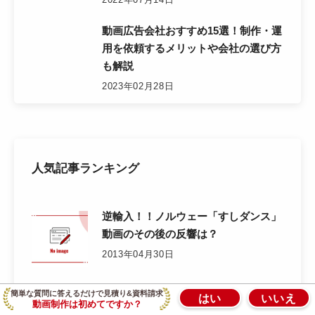
動画広告会社おすすめ15選！制作・運
用を依頼するメリットや会社の選び方
も解説
2023年02月28日
人気記事ランキング
逆輸入！！ノルウェー「すしダンス」
動画のその後の反響は？
2013年04月30日
Vimeoとはどういうもの？YouTubeと
簡単な質問に答えるだけで見積り&資料請求
はい
いいえ
動画制作は初めてですか？
の違いは？料金やメリット、事例を解