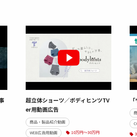
事
超立体ショーツ／ボディヒンツTV
「
er用動画広告
商品・製品紹介動画
10万円～30万円
WEB広告用動画