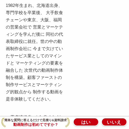
1982年生まれ、北海道出身、
専門学校を卒業後、 大手飲食
チェーンや東京、大阪、福岡
の営業会社で 営業とマーケテ
ィングを学んだ後に 同社の代
表取締役に就任。世の中の動
画制作会社に 今まで欠けてい
たサービス業としてのマイン
ドと マーケティングの要素を
融合した 次世代の動画制作体
制を構築。顧客ファーストの
制作サービスとマーケティン
グ的観点から 制作する動画を
是非体験してください。
著者連絡先：info@global-ja
簡単な質問に答えるだけで見積り&資料請求
はい
いいえ
pan-corporation.com
動画制作は初めてですか？