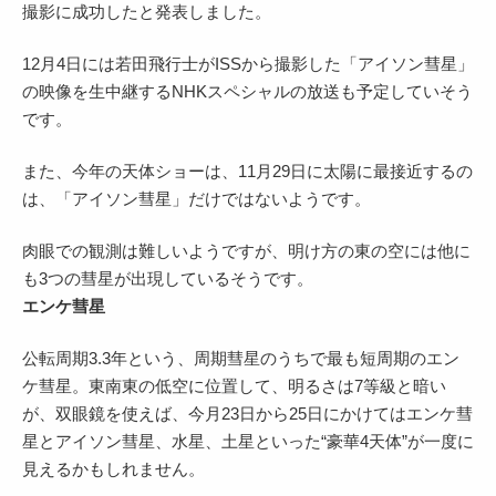
撮影に成功したと発表しました。
12月4日には若田飛行士がISSから撮影した「アイソン彗星」
の映像を生中継するNHKスペシャルの放送も予定していそう
です。
また、今年の天体ショーは、11月29日に太陽に最接近するの
は、「アイソン彗星」だけではないようです。
肉眼での観測は難しいようですが、明け方の東の空には他に
も3つの彗星が出現しているそうです。
エンケ彗星
公転周期3.3年という、周期彗星のうちで最も短周期のエン
ケ彗星。東南東の低空に位置して、明るさは7等級と暗い
が、双眼鏡を使えば、今月23日から25日にかけてはエンケ彗
星とアイソン彗星、水星、土星といった“豪華4天体”が一度に
見えるかもしれません。