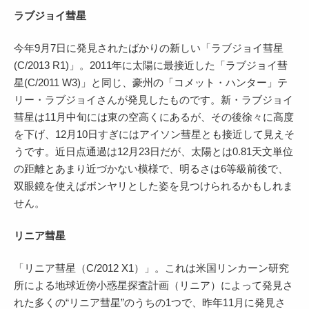
ラブジョイ彗星
今年9月7日に発見されたばかりの新しい「ラブジョイ彗星
(C/2013 R1)」。2011年に太陽に最接近した「ラブジョイ彗
星(C/2011 W3)」と同じ、豪州の「コメット・ハンター」テ
リー・ラブジョイさんが発見したものです。新・ラブジョイ
彗星は11月中旬には東の空高くにあるが、その後徐々に高度
を下げ、12月10日すぎにはアイソン彗星とも接近して見えそ
うです。近日点通過は12月23日だが、太陽とは0.81天文単位
の距離とあまり近づかない模様で、明るさは6等級前後で、
双眼鏡を使えばボンヤリとした姿を見つけられるかもしれま
せん。
リニア彗星
「リニア彗星（C/2012 X1）」。これは米国リンカーン研究
所による地球近傍小惑星探査計画（リニア）によって発見さ
れた多くの“リニア彗星”のうちの1つで、昨年11月に発見さ