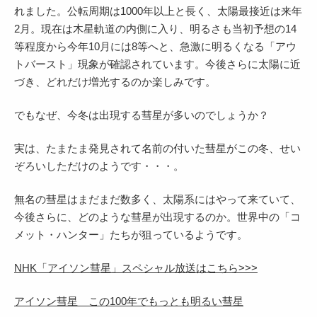
れました。公転周期は1000年以上と長く、太陽最接近は来年
2月。現在は木星軌道の内側に入り、明るさも当初予想の14
等程度から今年10月には8等へと、急激に明るくなる「アウ
トバースト」現象が確認されています。今後さらに太陽に近
づき、どれだけ増光するのか楽しみです。
でもなぜ、今冬は出現する彗星が多いのでしょうか？
実は、たまたま発見されて名前の付いた彗星がこの冬、せい
ぞろいしただけのようです・・・。
無名の彗星はまだまだ数多く、太陽系にはやって来ていて、
今後さらに、どのような彗星が出現するのか。世界中の「コ
メット・ハンター」たちが狙っているようです。
NHK「アイソン彗星」スペシャル放送はこちら>>>
アイソン彗星 この100年でもっとも明るい彗星