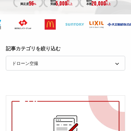
96
5,000
20,000
制作
社
制作
本
満足度
%
実績
以上
本数
以上
記事カテゴリを絞り込む