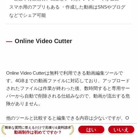
スマホ用のアプリもある ・作成した動画はSNSやブログ
などでシェア可能
Online Video Cutter
Online Video Cutterは無料で利用できる動画編集ツールで
す。4GBまでの動画ファイルに対応しており、アップロード
されたファイルは作業が終わった後、数時間すると専用サー
バーから自動で削除される仕組みなので、動画が流出する危
険がありません。
他のツールと比較すると編集できる内容は少ないですが、O
nline Video Cutterを活用して撮影素材を整えた後、他のツー
簡単な質問に答えるだけで見積り&資料請求
はい
いいえ
動画制作は初めてですか？
ルに動画を取り込んで「シーンのつなぎ」以降を編集すれば