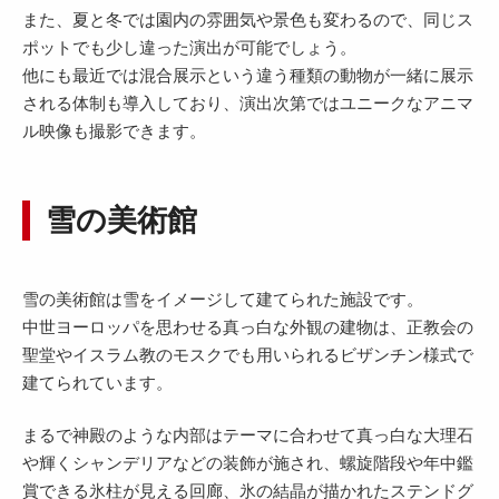
また、夏と冬では園内の雰囲気や景色も変わるので、同じス
ポットでも少し違った演出が可能でしょう。
他にも最近では混合展示という違う種類の動物が一緒に展示
される体制も導入しており、演出次第ではユニークなアニマ
ル映像も撮影できます。
雪の美術館
雪の美術館は雪をイメージして建てられた施設です。
中世ヨーロッパを思わせる真っ白な外観の建物は、正教会の
聖堂やイスラム教のモスクでも用いられるビザンチン様式で
建てられています。
まるで神殿のような内部はテーマに合わせて真っ白な大理石
や輝くシャンデリアなどの装飾が施され、螺旋階段や年中鑑
賞できる氷柱が見える回廊、氷の結晶が描かれたステンドグ