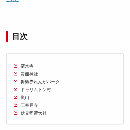
目次
清水寺
貴船神社
舞鶴赤れんがパーク
ドゥリムトン村
嵐山
三室戸寺
伏見稲荷大社