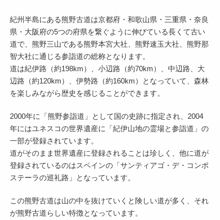
紀州半島にある熊野古道は京都府・和歌山県・三重県・奈良
県・大阪府の5つの府県を繋ぐように伸びている長くて古い
道で、熊野三山である熊野本宮大社、熊野速玉大社、熊野那
智大社に通じる参詣道の総称となります。
道は紀伊路（約198km）、小辺路（約70km）、中辺路、大
辺路（約120km）、伊勢路（約160km）となっていて、森林
を楽しみながら歴史を感じることができます。
2000年に「熊野参詣道」として国の史跡に指定され、2004
年にはユネスコの世界遺産に「紀伊山地の霊場と参詣道」の
一部が登録されています。
道がそのまま世界遺産に登録されることは珍しく、他に道が
登録されているのはスペインの「サンティアゴ・デ・コンポ
ステーラの巡礼路」となっています。
この熊野古道は山の中を抜けていくと険しい道が多く、それ
が熊野古道らしい特徴となっています。