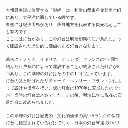
本州最南端に位置する「潮岬」は、和歌山県東牟婁郡串本町
にあり、太平洋に面している岬です。
東側には紀伊大島があり、熊野地方を代表する観光地として
も有名です。
ここには灯台があり、この灯台は明治初期の江戸条約によっ
て建設された歴史的に価値のある灯台となります。
幕末にアメリカ、イギリス、オランダ、フランスの4ヶ国で
結んだ江戸条約によって建設することが約束された灯台が8
つあり、この潮岬の灯台はその中の1つになっています。
灯台の父と呼ばれたリチャード・ヘンリー・ブラントンによ
って設計や指導を行い、仮の灯台は1870年に完成したのです
が、当時の灯台は木造でした。その後、明治11年に現在の石
造灯台に改められました。
この潮岬の灯台は歴史的・文化的価値の高いAランクの保存
灯台に指定されているだけでなく、日本の灯台50選の中の1