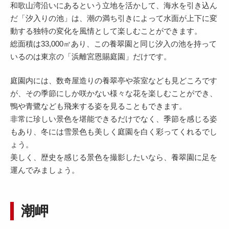
和歌山湾沿いにあるという立地を活かして、海水を引き込ん
だ「汐入りの池」は、潮の満ち引きによって水面が上下に変
動する独特の変化を風情として楽しむことができます。
総面積は33,000㎡あり、この養翠園と同じ汐入の池を持って
いるのは東京の「浜離宮恩賜庭園」だけです。
庭園内には、数奇屋造りの養翠亭や茶室なども見どころです
が、その季節にしか咲かない様々な花を楽しむことができ、
鴨や青鷺なども飛来する姿を見ることもできます。
非常に珍しい景色を堪能できるだけでなく、季節を感じる姿
もあり、冬には雪景色も美しく庭園を白く彩ってくれるでし
ょう。
美しく、歴史を感じる景色を撮影したいなら、養翠園に足を
運んでみましょう。
潮岬