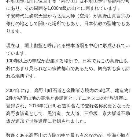
和歌山県北部に位置する「高野山」は和歌山県伊都郡高野町
にあり、その周囲を1,000m級の山々に囲まれています。
平安時代に嵯峨天皇から弘法大師（空海）が高野山真言宗の
修行の地として開いた場所でもあり、日本仏教の聖地でもあ
ります。
現在は、壇上伽藍と呼ばれる根本道場を中心に形成されてい
ています。
100寺以上の寺院が密集する場所で、日本でもこの高野山以
外にあまり見られない宗教都市であるため、観光客も多く訪
れる場所です。
2004年には、高野山町石道と金剛峯寺境内の6地区、建造物1
2件が紀伊山地の霊場と参詣道としてユネスコの世界遺産に
登録され、2016年には町石道を含んで登録名称変更となった
高野参詣道として、黒河道、女人道、三谷坂、京大坂道不動
坂が追加で世界遺産に登録されました。
数多くある高野山の寺院の中で最も有名なのが、空海が拠点