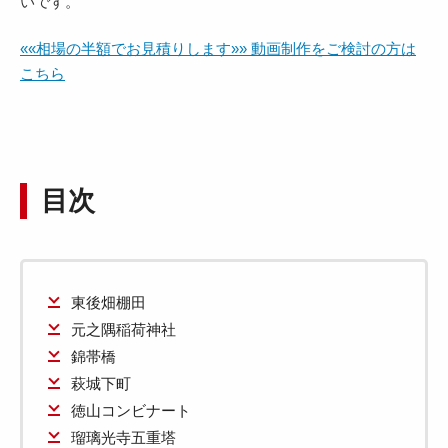
いです。
««相場の半額でお見積りします»» 動画制作をご検討の方は
こちら
目次
東後畑棚田
元之隅稲荷神社
錦帯橋
萩城下町
徳山コンビナート
瑠璃光寺五重塔